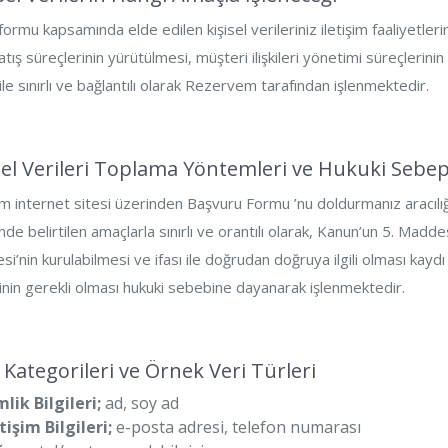
ormu kapsamında elde edilen kişisel verileriniz iletişim faaliyetlerin
tış süreçlerinin yürütülmesi, müşteri ilişkileri yönetimi süreçlerin
ile sınırlı ve bağlantılı olarak Rezervem tarafından işlenmektedir.
isel Verileri Toplama Yöntemleri ve Hukuki Sebep
internet sitesi üzerinden Başvuru Formu ’nu doldurmanız aracılığıyla
e belirtilen amaçlarla sınırlı ve orantılı olarak, Kanun’un 5. Mad
i’nin kurulabilmesi ve ifası ile doğrudan doğruya ilgili olması kaydı i
inin gerekli olması hukuki sebebine dayanarak işlenmektedir.
i Kategorileri ve Örnek Veri Türleri
mlik Bilgileri;
ad, soy ad
tişim Bilgileri;
e-posta adresi, telefon numarası