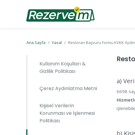
Ana Sayfa
Yasal
Restoran Başvuru Formu KVKK Aydın
Rest
Kullanım Koşulları &
Gizlilik Politikası
a) Ver
Çerez Aydınlatma Metni
6698 sayı
Hizmetl
Kişisel Verilerin
işlenebil
Korunması ve İşlenmesi
Politikası
b) Kiş