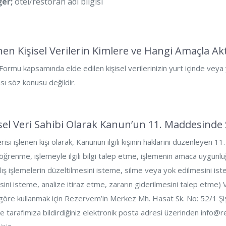
ğer;
otel/restoran adı bilgisi
enen Kişisel Verilerin Kimlere ve Hangi Amaçla Akt
ormu kapsamında elde edilen kişisel verilerinizin yurt içinde veya 
sı söz konusu değildir.
isel Veri Sahibi Olarak Kanun’un 11. Maddesinde
erisi işlenen kişi olarak, Kanunun ilgili kişinin haklarını düzenleyen 1
öğrenme, işlemeyle ilgili bilgi talep etme, işlemenin amaca uygunlu
ış işlemelerin düzeltilmesini isteme, silme veya yok edilmesini ist
esini isteme, analize itiraz etme, zararın giderilmesini talep etm
göre kullanmak için Rezervem’in Merkez Mh. Hasat Sk. No: 52/1 Şişli,
e tarafımıza bildirdiğiniz elektronik posta adresi üzerinden info