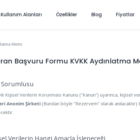
Kullanım Alanları
Özellikler
Blog
Fiyatlar
latma Metni
oran Başvuru Formu KVKK Aydınlatma M
i Sorumlusu
lı Kişisel Verilerin Korunması Kanunu (“Kanun”) uyarınca, kişisel ve
eri Anonim Şirketi
(Bundan böyle “Rezervem” olarak anılacaktır) 
ecektir.
isel Verilerin Hangi Amaçla İşleneceği