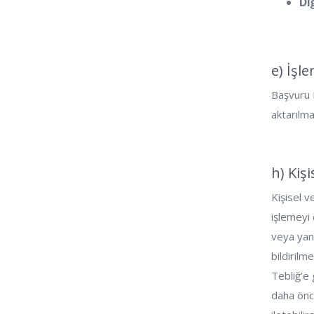
Di
e) İşl
Başvuru F
aktarılma
h) Kiş
Kişisel v
işlemeyi 
veya yanl
bildirilm
Tebliğ’e 
daha önc