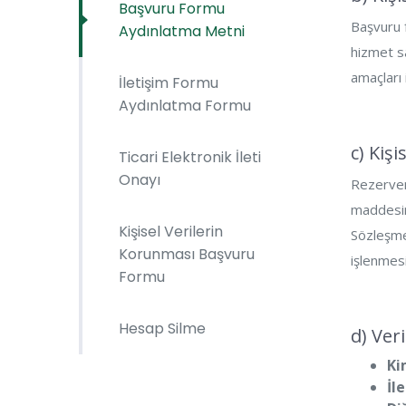
Başvuru Formu
Başvuru f
Aydınlatma Metni
hizmet sa
amaçları 
İletişim Formu
Aydınlatma Formu
c) Kiş
Ticari Elektronik İleti
Onayı
Rezervem 
maddesind
Kişisel Verilerin
Sözleşmes
Korunması Başvuru
işlenmes
Formu
Hesap Silme
d) Ver
Ki
İle