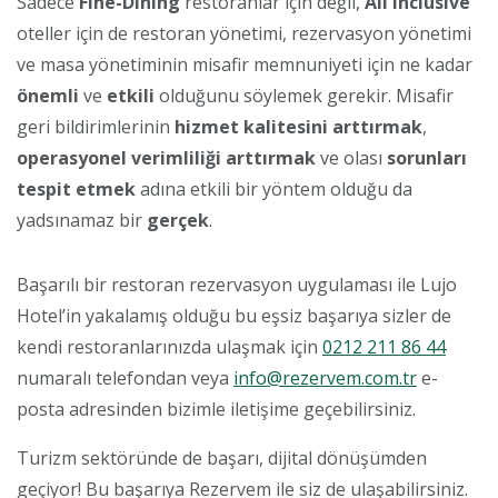
Sadece
Fine-Dining
restoranlar için değil,
All Inclusive
oteller için de restoran yönetimi, rezervasyon yönetimi
ve masa yönetiminin misafir memnuniyeti için ne kadar
önemli
ve
etkili
olduğunu söylemek gerekir. Misafir
geri bildirimlerinin
hizmet kalitesini arttırmak
,
operasyonel verimliliği arttırmak
ve olası
sorunları
tespit etmek
adına etkili bir yöntem olduğu da
yadsınamaz bir
gerçek
.
Başarılı bir restoran rezervasyon uygulaması ile Lujo
Hotel’in yakalamış olduğu bu eşsiz başarıya sizler de
kendi restoranlarınızda ulaşmak için
0212 211 86 44
numaralı telefondan veya
info@rezervem.com.tr
e-
posta adresinden bizimle iletişime geçebilirsiniz.
Turizm sektöründe de başarı, dijital dönüşümden
geçiyor! Bu başarıya Rezervem ile siz de ulaşabilirsiniz.