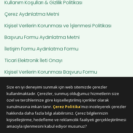
Kullanım Koşulları & Gizlilik Politikası
Çerez Aydınlatma Metni
Kişisel Verilerin Korunması ve İşlenmesi Politikası
Başvuru Formu Aydınlatma Metni
İletişim Formu Aydınlatma Formu
Ticari Elektronik İleti Onayı
Kişisel Verilerin Korunması Başvuru Formu
Hesap Silme
Size en iyi deneyimi sunmak için web sitemizde çerezler
kullanılmaktadır. Çerezler, sunmuş olduğumuz hizmetlerin size
özel ve tercihlerinize göre kişiselleştirilmiş içerikler olarak
sunulmasına imkan tanır.
Çerez Politika
'mızı inceleyerek çerezler
hakkında daha fazla bilgi alabilirsiniz. Çerez bilgilerinizin
kişiselleştirme, hedefleme ve reklamcılık faaliyeti gerçekleştirilmesi
©2026 Rezervem Teknoloji Hizmetleri A.Ş.
amacıyla işlenmesini kabul ediyor musunuz?