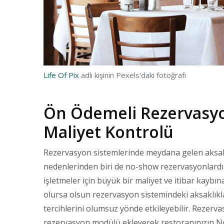
Life Of Pix
adlı kişinin Pexels'daki fotoğrafı
Ön Ödemeli Rezervasyon
Maliyet Kontrolü
Rezervasyon sistemlerinde meydana gelen aksakl
nedenlerinden biri de no-show rezervasyonlardır
işletmeler için büyük bir maliyet ve itibar kaybı
olursa olsun rezervasyon sistemindeki aksaklıklar
tercihlerini olumsuz yönde etkileyebilir. Rezerv
rezervasyon modülü ekleyerek restoranınızın No